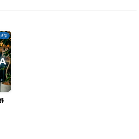
オ通話
解