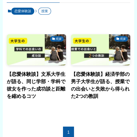
恋愛体験談
授業
授業
授業
【恋愛体験談】文系大学生
【恋愛体験談】経済学部の
が語る、同じ学部・学科で
男子大学生が語る、授業で
彼女を作った成功談と距離
の出会いと失敗から得られ
を縮めるコツ
た2つの教訓
1