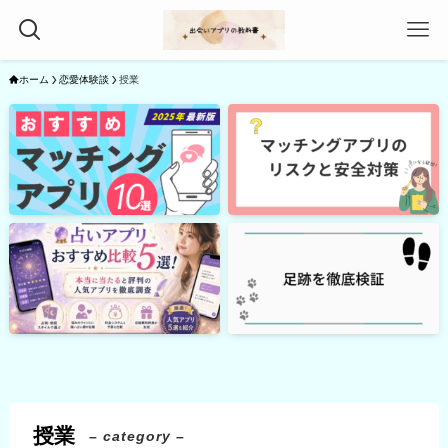
ホーム
恋愛体験談
授業
授業
– category –