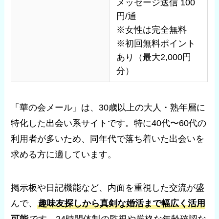
メッセージ送信 100
円/通
※女性は完全無料
※初回無料ポイント
あり（最大2,000円
分）
「華の会メール」は、30歳以上の大人・熟年層に
特化した出会い系サイトです。特に40代〜60代の
利用者が多いため、同年代で落ち着いた出会いを
求める方に適しています。
掲示板や日記機能など、内面を重視した交流が盛
んで、
趣味友探しから真剣な婚活まで幅広く活用
可能
です。24時間体制の監視や厳格な年齢確認な