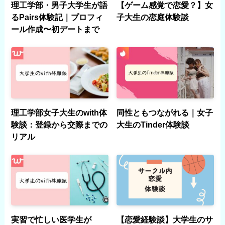
理工学部・男子大学生が語
【ゲーム感覚で恋愛？】女
るPairs体験記｜プロフィ
子大生の恋庭体験談
ール作成〜初デートまで
理工学部女子大生のwith体
同性ともつながれる｜女子
験談：登録から交際までの
大生のTinder体験談
リアル
実習で忙しい医学生が
【恋愛経験談】大学生のサ