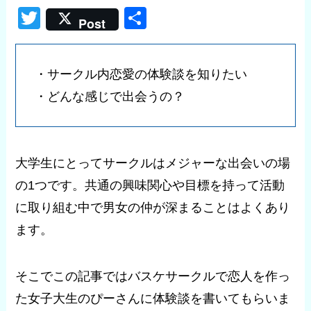
T
共
Post
wi
有
tt
・サークル内恋愛の体験談を知りたい
er
・どんな感じで出会うの？
大学生にとってサークルはメジャーな出会いの場
の1つです。共通の興味関心や目標を持って活動
に取り組む中で男女の仲が深まることはよくあり
ます。
そこでこの記事ではバスケサークルで恋人を作っ
た女子大生のぴーさんに体験談を書いてもらいま