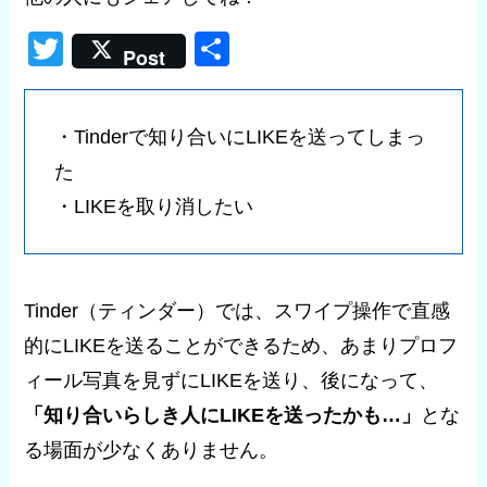
T
共
Post
wi
有
tt
・Tinderで知り合いにLIKEを送ってしまっ
er
た
・LIKEを取り消したい
Tinder（ティンダー）では、スワイプ操作で直感
的にLIKEを送ることができるため、あまりプロフ
ィール写真を見ずにLIKEを送り、後になって、
「知り合いらしき人にLIKEを送ったかも…」
とな
る場面が少なくありません。