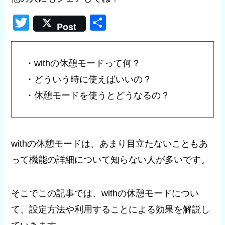
T
共
Post
wi
有
tt
・withの休憩モードって何？
er
・どういう時に使えばいいの？
・休憩モードを使うとどうなるの？
withの休憩モードは、あまり目立たないこともあ
って機能の詳細について知らない人が多いです。
そこでこの記事では、withの休憩モードについ
て、設定方法や利用することによる効果を解説し