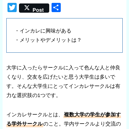
T
共
Post
wi
有
tt
・インカレに興味がある
er
・メリットやデメリットは？
大学に入ったらサークルに入って色んな人と仲良
くなり、交友を広げたいと思う大学生は多いで
す。そんな大学生にとってインカレサークルは有
力な選択肢の1つです。
インカレサークルとは、
複数大学の学生が参加す
る学外サークル
のこと。学内サークルより交流の