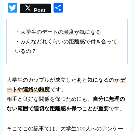
T
共
Post
wi
有
tt
・大学生のデートの頻度が気になる
er
・みんなどれくらいの距離感で付き合って
いるの？
大学生のカップルが成立したあと気になるのが
デ
ートや連絡の頻度
です。
相手と良好な関係を保つためにも、
自分に無理の
ない範囲で適切な距離感を保つことが重要
です。
そこでこの記事では、大学生100人へのアンケー