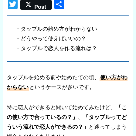
T
共
Post
wi
有
tt
・タップルの始め方がわからない
er
・どうやって使えばいいの？
・タップルで恋人を作る流れは？
タップルを始める前や始めたての頃、
使い方がわ
からない
というケースが多いです。
特に恋人ができると聞いて始めてみたけど、
「こ
の使い方で合っているの？」
、
「タップルってど
ういう流れで恋人ができるの？」
と迷ってしまう