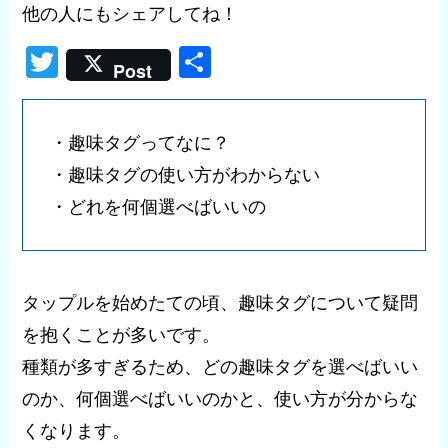
他の人にもシェアしてね！
T
共
Post
wi
有
tt
・趣味タグってなに？
er
・趣味タグの使い方がわからない
・どれを何個選べばいいの
タップルを始めたての頃、趣味タグについて疑問
を抱くことが多いです。
種類が多すぎるため、どの趣味タグを選べばいい
のか、何個選べばいいのかと、使い方が分からな
くなります。